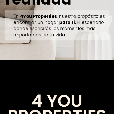
En
4You Properties
, nuestro propósito es
encontrar un hogar
para ti.
El escenario
donde escribirás los momentos más
Contact us
importantes de tu vida.
4 YOU